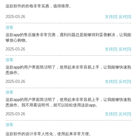
这款软件的价格非常实惠，值得推荐。
2025-03-26
支持
[0]
反对
[0]
游客
这款app的售后服务非常完善，遇到问题总是能够得到妥善解决，让我能
够放心购物。
2025-03-26
支持
[0]
反对
[0]
游客
这款app的用户界面简洁明了，使用起来非常容易上手，让我能够快速熟
悉操作。
2025-03-26
支持
[0]
反对
[0]
游客
这款app的用户界面简洁明了，使用起来非常容易上手，让我能够快速熟
悉操作。我不用看说明书，就可以轻松使用这款app。
2025-03-26
支持
[0]
反对
[0]
游客
这款软件的设计非常人性化，使用起来非常方便。