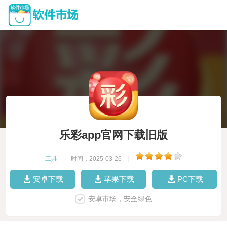
乐彩app官网下载旧版
工具
|
时间：2025-03-26
|
安卓下载
苹果下载
PC下载
安卓市场，安全绿色