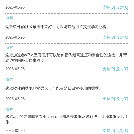
2025-03-26
支持
[0]
反对
[0]
游客
这款软件的社区氛围非常好，可以与其他用户交流学习心得。
2025-03-26
支持
[0]
反对
[0]
游客
这款加速器VPM应用程序可以给你提供最高速度和安全性的连接，并帮
助你在网络上自由移动。
2025-03-26
支持
[0]
反对
[0]
游客
这款软件的功能非常强大，可以满足我日常使用的需求。
2025-03-26
支持
[0]
反对
[0]
游客
这款app的客服非常专业，遇到问题总是能够及时解决，让我能够安心工
作。
2025-03-26
支持
[0]
反对
[0]