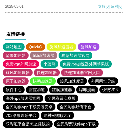
2025-03-01
支持
[0]
反对
[0]
友情链接
网站地图
QuickQ
旋风加速度器
旋风加速
坚果加速器
tiktok加速器
狗急加速器官网
免费vqn外网加速
小蓝鸟
免费vps加速器外网苹果版
旋风加速度器
快连加速器
快连加速器官网入口
原子加速器
快鸭加速器
旋风加速度器
外网网址导航
软件中心
雷霆加速
狂飙加速器
哔咔漫画
快鸭VPN
海外npv加速器官网
全民彩票安卓版
全民彩票app下载安装安卓
全民彩票所有平台
703彩票娱乐平台
彩神Vl购彩大厅
乐彩汇平台是怎么赚钱的
全民彩票软件app下载