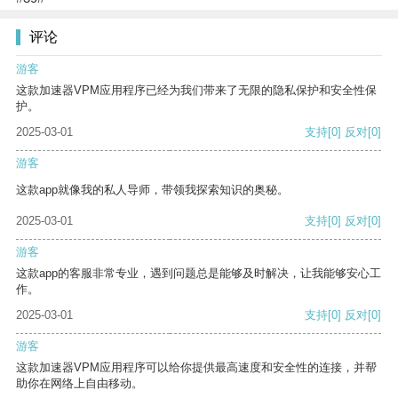
评论
游客
这款加速器VPM应用程序已经为我们带来了无限的隐私保护和安全性保
护。
2025-03-01
支持
[0]
反对
[0]
游客
这款app就像我的私人导师，带领我探索知识的奥秘。
2025-03-01
支持
[0]
反对
[0]
游客
这款app的客服非常专业，遇到问题总是能够及时解决，让我能够安心工
作。
2025-03-01
支持
[0]
反对
[0]
游客
这款加速器VPM应用程序可以给你提供最高速度和安全性的连接，并帮
助你在网络上自由移动。