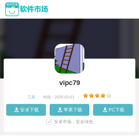
vipc79
工具
|
时间：2025-03-01
|
安卓下载
苹果下载
PC下载
安卓市场，安全绿色