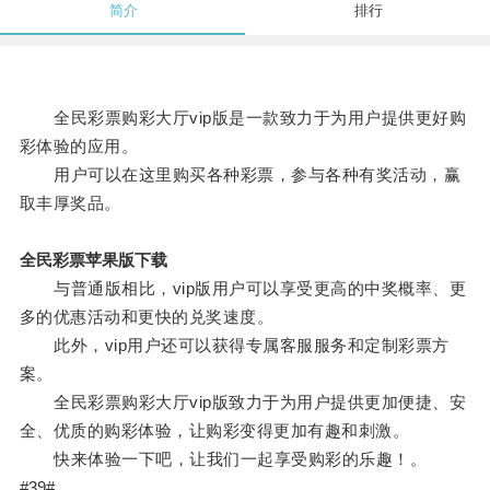
简介
排行
全民彩票购彩大厅vip版是一款致力于为用户提供更好购
彩体验的应用。
用户可以在这里购买各种彩票，参与各种有奖活动，赢
取丰厚奖品。
全民彩票苹果版下载
与普通版相比，vip版用户可以享受更高的中奖概率、更
多的优惠活动和更快的兑奖速度。
此外，vip用户还可以获得专属客服服务和定制彩票方
案。
全民彩票购彩大厅vip版致力于为用户提供更加便捷、安
全、优质的购彩体验，让购彩变得更加有趣和刺激。
快来体验一下吧，让我们一起享受购彩的乐趣！。
#39#