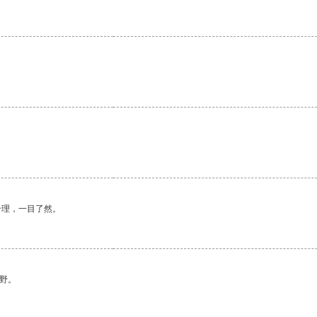
合理，一目了然。
野。