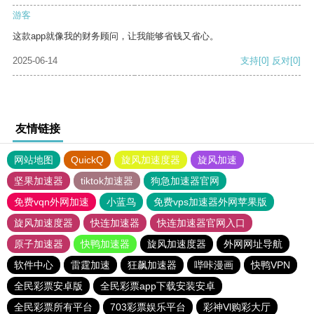
游客
这款app就像我的财务顾问，让我能够省钱又省心。
2025-06-14
支持
[0]
反对
[0]
友情链接
网站地图
QuickQ
旋风加速度器
旋风加速
坚果加速器
tiktok加速器
狗急加速器官网
免费vqn外网加速
小蓝鸟
免费vps加速器外网苹果版
旋风加速度器
快连加速器
快连加速器官网入口
原子加速器
快鸭加速器
旋风加速度器
外网网址导航
软件中心
雷霆加速
狂飙加速器
哔咔漫画
快鸭VPN
全民彩票安卓版
全民彩票app下载安装安卓
全民彩票所有平台
703彩票娱乐平台
彩神Vl购彩大厅