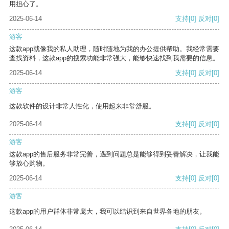
用担心了。
2025-06-14
支持
[0]
反对
[0]
游客
这款app就像我的私人助理，随时随地为我的办公提供帮助。我经常需要
查找资料，这款app的搜索功能非常强大，能够快速找到我需要的信息。
2025-06-14
支持
[0]
反对
[0]
游客
这款软件的设计非常人性化，使用起来非常舒服。
2025-06-14
支持
[0]
反对
[0]
游客
这款app的售后服务非常完善，遇到问题总是能够得到妥善解决，让我能
够放心购物。
2025-06-14
支持
[0]
反对
[0]
游客
这款app的用户群体非常庞大，我可以结识到来自世界各地的朋友。