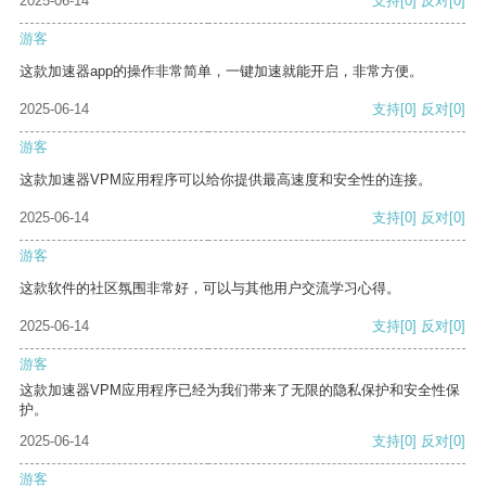
2025-06-14
支持
[0]
反对
[0]
游客
这款加速器app的操作非常简单，一键加速就能开启，非常方便。
2025-06-14
支持
[0]
反对
[0]
游客
这款加速器VPM应用程序可以给你提供最高速度和安全性的连接。
2025-06-14
支持
[0]
反对
[0]
游客
这款软件的社区氛围非常好，可以与其他用户交流学习心得。
2025-06-14
支持
[0]
反对
[0]
游客
这款加速器VPM应用程序已经为我们带来了无限的隐私保护和安全性保
护。
2025-06-14
支持
[0]
反对
[0]
游客