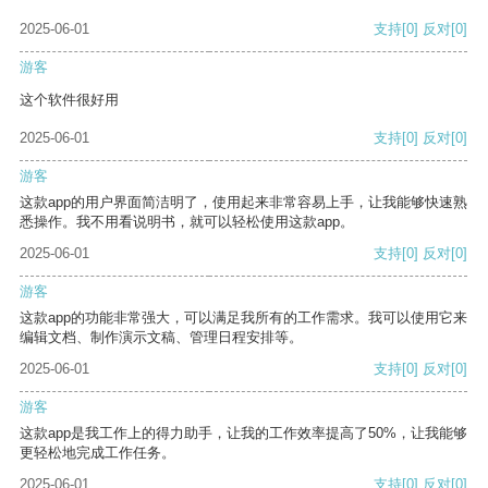
2025-06-01
支持
[0]
反对
[0]
游客
这个软件很好用
2025-06-01
支持
[0]
反对
[0]
游客
这款app的用户界面简洁明了，使用起来非常容易上手，让我能够快速熟
悉操作。我不用看说明书，就可以轻松使用这款app。
2025-06-01
支持
[0]
反对
[0]
游客
这款app的功能非常强大，可以满足我所有的工作需求。我可以使用它来
编辑文档、制作演示文稿、管理日程安排等。
2025-06-01
支持
[0]
反对
[0]
游客
这款app是我工作上的得力助手，让我的工作效率提高了50%，让我能够
更轻松地完成工作任务。
2025-06-01
支持
[0]
反对
[0]