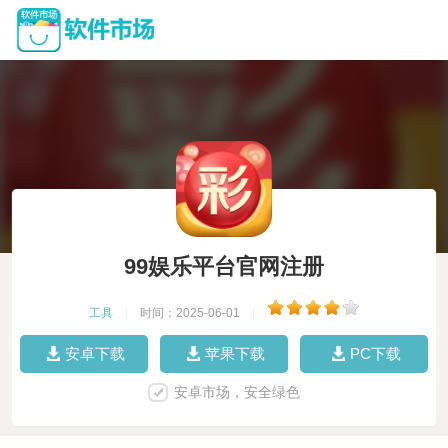
99娱乐平台官网注册
工具
|
时间：2025-06-01
|
安卓下载
苹果下载
PC下载
安卓市场，安全绿色