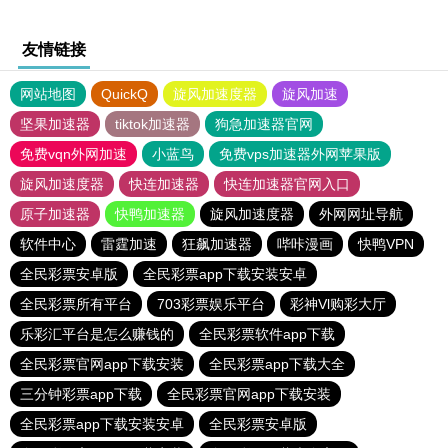
友情链接
网站地图
QuickQ
旋风加速度器
旋风加速
坚果加速器
tiktok加速器
狗急加速器官网
免费vqn外网加速
小蓝鸟
免费vps加速器外网苹果版
旋风加速度器
快连加速器
快连加速器官网入口
原子加速器
快鸭加速器
旋风加速度器
外网网址导航
软件中心
雷霆加速
狂飙加速器
哔咔漫画
快鸭VPN
全民彩票安卓版
全民彩票app下载安装安卓
全民彩票所有平台
703彩票娱乐平台
彩神Vl购彩大厅
乐彩汇平台是怎么赚钱的
全民彩票软件app下载
全民彩票官网app下载安装
全民彩票app下载大全
三分钟彩票app下载
全民彩票官网app下载安装
全民彩票app下载安装安卓
全民彩票安卓版