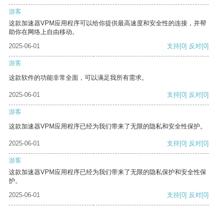
游客
这款加速器VPM应用程序可以给你提供最高速度和安全性的连接，并帮
助你在网络上自由移动。
2025-06-01
支持
[0]
反对
[0]
游客
这款软件的功能非常全面，可以满足我所有需求。
2025-06-01
支持
[0]
反对
[0]
游客
这款加速器VPM应用程序已经为我们带来了无限的隐私和安全性保护。
2025-06-01
支持
[0]
反对
[0]
游客
这款加速器VPM应用程序已经为我们带来了无限的隐私保护和安全性保
护。
2025-06-01
支持
[0]
反对
[0]