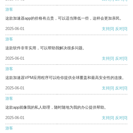
游客
这款加速器app的价格有点贵，可以适当降低一些，这样会更加亲民。
2025-06-01
支持
[0]
反对
[0]
游客
这款软件非常实用，可以帮助我解决很多问题。
2025-06-01
支持
[0]
反对
[0]
游客
这款加速器VPM应用程序可以给你提供全球覆盖和最高安全性的连接。
2025-06-01
支持
[0]
反对
[0]
游客
这款app就像我的私人助理，随时随地为我的办公提供帮助。
2025-06-01
支持
[0]
反对
[0]
游客