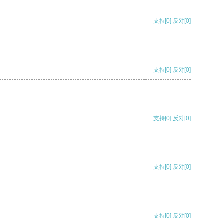
支持
[0]
反对
[0]
支持
[0]
反对
[0]
支持
[0]
反对
[0]
支持
[0]
反对
[0]
支持
[0]
反对
[0]