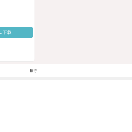
PC下载
排行