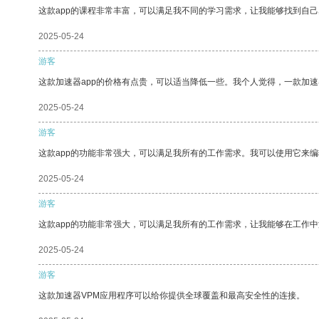
这款app的课程非常丰富，可以满足我不同的学习需求，让我能够找到自
2025-05-24
游客
这款加速器app的价格有点贵，可以适当降低一些。我个人觉得，一款加速
2025-05-24
游客
这款app的功能非常强大，可以满足我所有的工作需求。我可以使用它来
2025-05-24
游客
这款app的功能非常强大，可以满足我所有的工作需求，让我能够在工作
2025-05-24
游客
这款加速器VPM应用程序可以给你提供全球覆盖和最高安全性的连接。