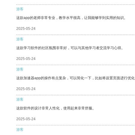
游客
这款app的老师非常专业，教学水平很高，让我能够学到实用的知识。
2025-05-24
游客
这款学习软件的社区氛围非常好，可以与其他学习者交流学习心得。
2025-05-24
游客
这款加速器app的操作有点复杂，可以简化一下，比如将设置页面进行优化
2025-05-24
游客
这款软件的设计非常人性化，使用起来非常舒服。
2025-05-24
游客