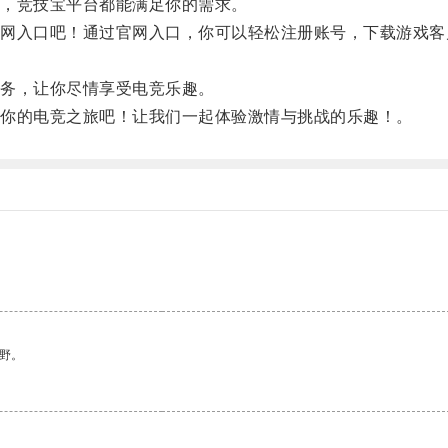
戏，竞技宝平台都能满足你的需求。
入口吧！通过官网入口，你可以轻松注册账号，下载游戏客
务，让你尽情享受电竞乐趣。
你的电竞之旅吧！让我们一起体验激情与挑战的乐趣！。
野。