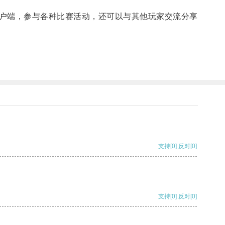
户端，参与各种比赛活动，还可以与其他玩家交流分享
支持
[0]
反对
[0]
支持
[0]
反对
[0]