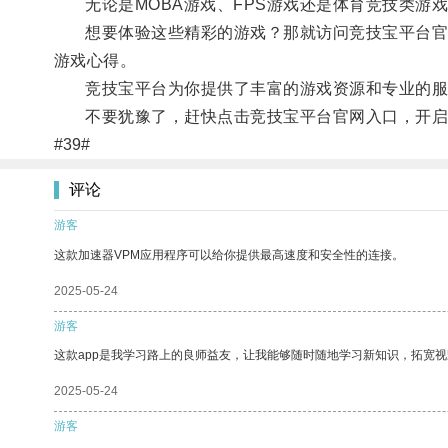
无论是MOBA游戏、FPS游戏还是体育竞技类游
想要体验这些精彩的游戏？那就访问竞技宝平台官网
游戏心得。
竞技宝平台为你提供了丰富的游戏资源和专业的服
不要犹豫了，赶快点击竞技宝平台官网入口，开启
#39#
评论
游客
这款加速器VPM应用程序可以给你提供最高速度和安全性的连接。
2025-05-24
游客
这款app是我学习路上的良师益友，让我能够随时随地学习新知识，拓宽视
2025-05-24
游客