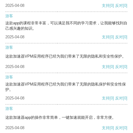
2025-04-08
支持
[0]
反对
[0]
游客
这款app的课程非常丰富，可以满足我不同的学习需求，让我能够找到自
己感兴趣的知识。
2025-04-08
支持
[0]
反对
[0]
游客
这款加速器VPM应用程序已经为我们带来了无限的隐私和安全性保护。
2025-04-08
支持
[0]
反对
[0]
游客
这款加速器VPM应用程序已经为我们带来了无限的隐私保护和安全性保
护。
2025-04-08
支持
[0]
反对
[0]
游客
这款加速器app的操作非常简单，一键加速就能开启，非常方便。
2025-04-08
支持
[0]
反对
[0]