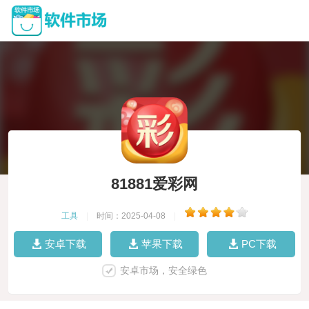
81881爱彩网
工具
|
时间：2025-04-08
|
安卓下载
苹果下载
PC下载
安卓市场，安全绿色