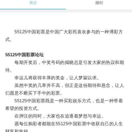
简介
排行
55125中国彩票是中国广大彩民喜欢参与的一种博彩方
式。
55125中国彩票论坛
每期开奖后，中奖号码的揭晓总是引发大家的热议和期
待。
幸运儿将获得丰厚的奖金，让人梦寐以求。
虽然中奖的几率并不高，但正是这份期待和悬念，让人
们愿意不断买下手中的彩票。
55125中国彩票既是一种买彩娱乐方式，也是一种带着
希望的投资方式。
在押注的同时，大家也在追逐着梦想与幸运。
愿每位购彩者都能在55125中国彩票中收获自己的人生
财富和幸福。