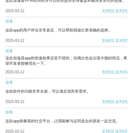
这款加速器VPM应用程序可以给你提供全球覆盖和最高安全性的连接。
2025-03-12
支持
[0]
反对
[0]
游客
这款app的用户评论非常真实，可以帮助我做出更准确的选择。
2025-03-12
支持
[0]
反对
[0]
游客
这款加速器app的加速效果还是不错的，但偶尔也会出现卡顿的情况，希
望开发者能够优化一下。
2025-03-12
支持
[0]
反对
[0]
游客
这款软件的功能非常全面，可以满足我所有需求。
2025-03-12
支持
[0]
反对
[0]
游客
这款app就像我的社交平台，让我能够与志同道合的朋友一起交流。
2025-03-12
支持
[0]
反对
[0]