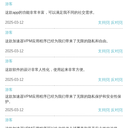
游客
这款app的功能非常丰富，可以满足我不同的社交需求。
2025-03-12
支持
[0]
反对
[0]
游客
这款加速器VPM应用程序已经为我们带来了无限的隐私和自由。
2025-03-12
支持
[0]
反对
[0]
游客
这款软件的设计非常人性化，使用起来非常方便。
2025-03-12
支持
[0]
反对
[0]
游客
这款加速器VPM应用程序已经为我们带来了无限的隐私保护和安全性保
护。
2025-03-12
支持
[0]
反对
[0]
游客